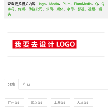
查看更多相关内容：
logo
、
Media
、
Plum
、
PlumMedia
、
Q
、
Q
字母
、
传媒
、
传媒公司
、
公司
、
媒体
、
字母
、
影视
、
视频
、
镜
头
分站
行业
广州设计
武汉设计
上海设计
天津设计