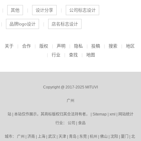
其他
设计分享
公司标志设计
品牌logo设计
店名标志设计
关于
合作
版权
声明
隐私
投稿
搜索
地区
行业
查找
地图
Copyright @ 2017-2025 MITUVI
广州
站 | 本站仅作展示，其商标版权归其合法持有者， |
Sitemap
|
xml
|
网站统计
行业：
公司
|
食品
城市：
广州
|
济南
|
上海
|
武汉
|
天津
|
青岛
|
东莞
|
杭州
|
佛山
|
沈阳
|
厦门
|
北