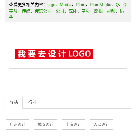
查看更多相关内容：
logo
、
Media
、
Plum
、
PlumMedia
、
Q
、
Q
字母
、
传媒
、
传媒公司
、
公司
、
媒体
、
字母
、
影视
、
视频
、
镜
头
分站
行业
广州设计
武汉设计
上海设计
天津设计