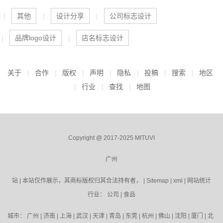
其他
设计分享
公司标志设计
品牌logo设计
店名标志设计
关于
合作
版权
声明
隐私
投稿
搜索
地区
行业
查找
地图
Copyright @ 2017-2025 MITUVI
广州
站 | 本站仅作展示，其商标版权归其合法持有者， |
Sitemap
|
xml
|
网站统计
行业：
公司
|
食品
城市：
广州
|
济南
|
上海
|
武汉
|
天津
|
青岛
|
东莞
|
杭州
|
佛山
|
沈阳
|
厦门
|
北