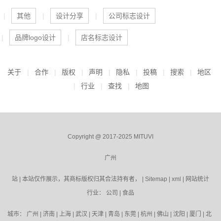
其他
设计分享
公司标志设计
品牌logo设计
店名标志设计
关于
合作
版权
声明
隐私
投稿
搜索
地区
行业
查找
地图
Copyright @ 2017-2025 MITUVI
广州
站 | 本站仅作展示，其商标版权归其合法持有者， |
Sitemap
|
xml
|
网站统计
行业：
公司
|
食品
城市：
广州
|
济南
|
上海
|
武汉
|
天津
|
青岛
|
东莞
|
杭州
|
佛山
|
沈阳
|
厦门
|
北