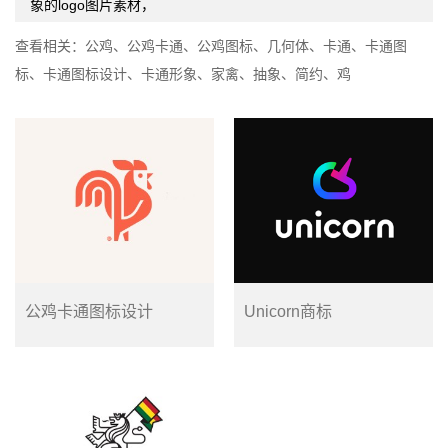
象的logo图片素材，
查看相关：
公鸡
、
公鸡卡通
、
公鸡图标
、
几何体
、
卡通
、
卡通图
标
、
卡通图标设计
、
卡通形象
、
家禽
、
抽象
、
简约
、
鸡
公鸡卡通图标设计
Unicorn商标