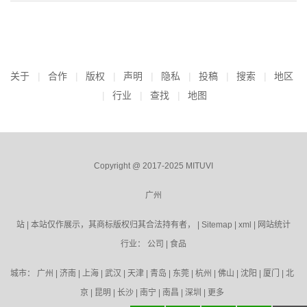
关于
合作
版权
声明
隐私
投稿
搜索
地区
行业
查找
地图
Copyright @ 2017-2025 MITUVI
广州
站 | 本站仅作展示，其商标版权归其合法持有者， |
Sitemap
|
xml
|
网站统计
行业：
公司
|
食品
城市：
广州
|
济南
|
上海
|
武汉
|
天津
|
青岛
|
东莞
|
杭州
|
佛山
|
沈阳
|
厦门
|
北
京
|
昆明
|
长沙
|
南宁
|
南昌
|
深圳
|
更多