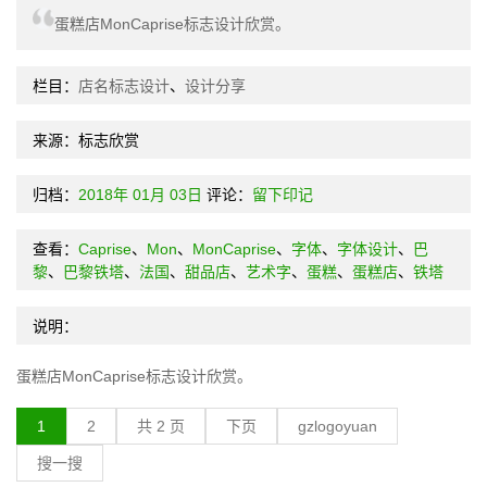
蛋糕店MonCaprise标志设计欣赏。
栏目：
店名标志设计
、
设计分享
来源：标志欣赏
归档：
2018年
01月
03日
评论：
留下印记
查看：
Caprise
、
Mon
、
MonCaprise
、
字体
、
字体设计
、
巴
黎
、
巴黎铁塔
、
法国
、
甜品店
、
艺术字
、
蛋糕
、
蛋糕店
、
铁塔
说明：
蛋糕店MonCaprise标志设计欣赏。
1
2
共 2 页
下页
gzlogoyuan
搜一搜