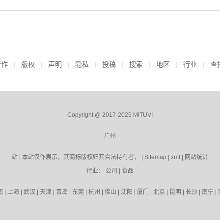
合作
版权
声明
隐私
投稿
搜索
地区
行业
查
Copyright @ 2017-2025 MITUVI
广州
站 | 本站仅作展示，其商标版权归其合法持有者， |
Sitemap
|
xml
|
网站统计
行业：
公司
|
食品
南
|
上海
|
武汉
|
天津
|
青岛
|
东莞
|
杭州
|
佛山
|
沈阳
|
厦门
|
北京
|
昆明
|
长沙
|
南宁
|