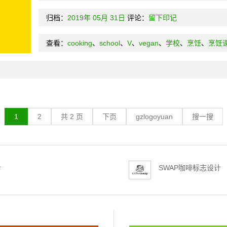
归档：
2019年
05月
31日
评论：
留下印记
查看：
cooking
、
school
、
V
、
vegan
、
学校
、
烹饪
、
烹饪
1
2
共 2 页
下页
gzlogoyuan
搜一搜
计
SWAP咖啡标志设计